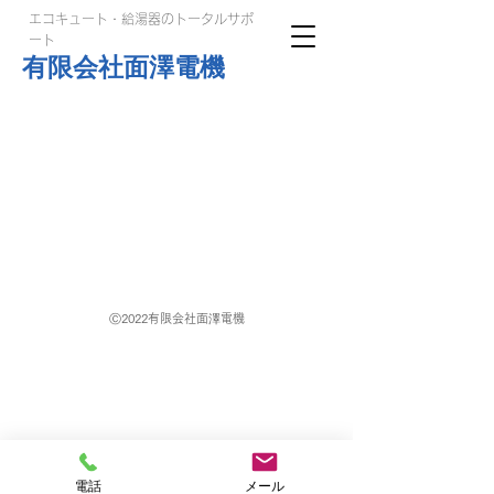
エコキュート・給湯器のトータルサポ
ート
有限会社面澤電機
​Ⓒ2022有限会社面澤電機
電話
メール